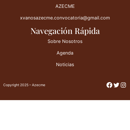
AZECME
xvanosazecme.convocatoria@gmail.com
Navegación Rápida
Sobre Nosotros
Agenda
Noticias
Facebo
Twitt
In
Copyright 2025 – Azecme