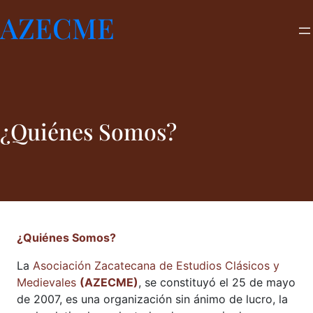
Saltar
AZECME
al
contenido
¿Quiénes Somos?
¿Quiénes Somos?
La
Asociación Zacatecana de Estudios Clásicos y
Medievales
(AZECME)
, se constituyó el 25 de mayo
de 2007, es una organización sin ánimo de lucro, la