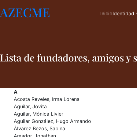
Saltar
AZECME
al
Inicio
Identidad
contenido
Lista de fundadores, amigos y
A
Acosta Reveles, Irma Lorena
Aguilar, Jovita
Aguilar, Mónica Livier
Aguilar González, Hugo Armando
Álvarez Bezos, Sabina
Amador, Jonathan