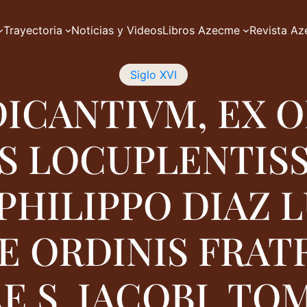
Trayectoria
Noticias y Videos
Libros Azecme
Revista A
Siglo XVI
ICANTIVM, EX O
 LOCUPLENTISSI
PHILIPPO DIAZ 
E ORDINIS FRA
E S. IACOBI. TO