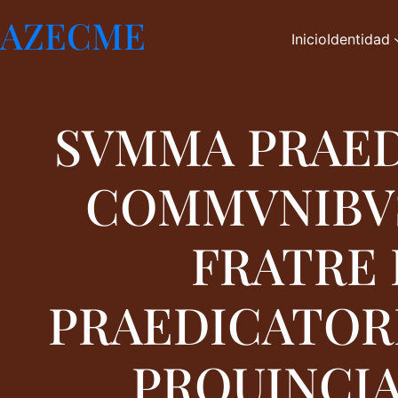
Saltar
AZECME
al
Inicio
Identidad
contenido
SVMMA PRAED
COMMVNIBVS
FRATRE 
PRAEDICATOR
PROUINCIA