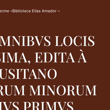
zecme
Biblioteca Elías Amador
MNIBVS LOCIS
MA, EDITA À
LUSITANO
TRUM MINORUM
MVS PRIMVS