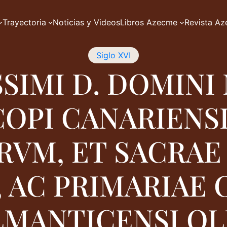
Trayectoria
Noticias y Videos
Libros Azecme
Revista A
Siglo XVI
SIMI D. DOMINI
COPI CANARIENSI
RVM, ET SACRAE
, AC PRIMARIAE 
MANTICENSI OL