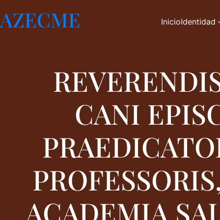
Saltar
AZECME
al
Inicio
Identidad
contenido
REVERENDIS
CANI EPIS
PRAEDICATO
PROFESSORIS
ACADEMIA SAL