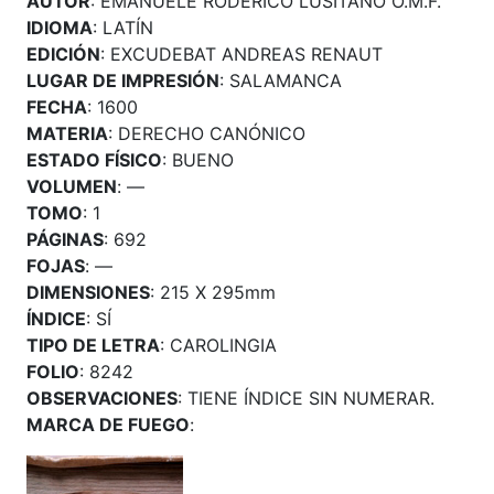
AUTOR
: EMANUELE RODERICO LUSITANO O.M.F.
IDIOMA
: LATÍN
EDICIÓN
: EXCUDEBAT ANDREAS RENAUT
LUGAR DE IMPRESIÓN
: SALAMANCA
FECHA
: 1600
MATERIA
: DERECHO CANÓNICO
ESTADO FÍSICO
: BUENO
VOLUMEN
: —
TOMO
: 1
PÁGINAS
: 692
FOJAS
: —
DIMENSIONES
: 215 X 295mm
ÍNDICE
: SÍ
TIPO DE LETRA
: CAROLINGIA
FOLIO
: 8242
OBSERVACIONES
: TIENE ÍNDICE SIN NUMERAR.
MARCA DE FUEGO
: