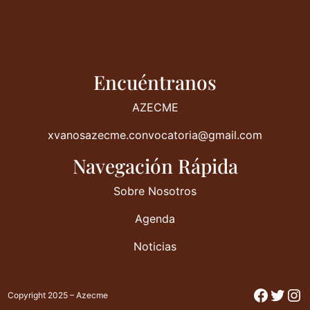
Encuéntranos
AZECME
xvanosazecme.convocatoria@gmail.com
Navegación Rápida
Sobre Nosotros
Agenda
Noticias
Facebo
Twitt
In
Copyright 2025 – Azecme