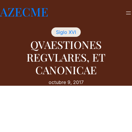
Saltar
AZECME
al
contenido
Siglo XVI
QVAESTIONES
REGVLARES, ET
CANONICAE
octubre 9, 2017