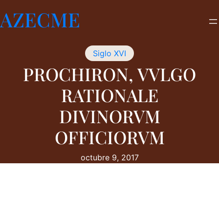
Saltar
AZECME
al
contenido
Siglo XVI
PROCHIRON, VVLGO
RATIONALE
DIVINORVM
OFFICIORVM
octubre 9, 2017