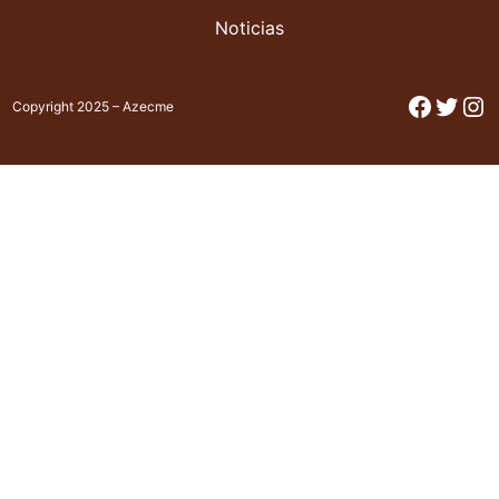
Noticias
Facebo
Twitt
In
Copyright 2025 – Azecme