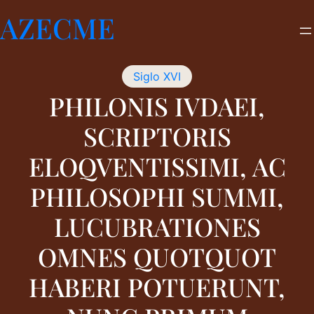
Saltar
AZECME
al
contenido
Siglo XVI
PHILONIS IVDAEI,
SCRIPTORIS
ELOQVENTISSIMI, AC
PHILOSOPHI SUMMI,
LUCUBRATIONES
OMNES QUOTQUOT
HABERI POTUERUNT,