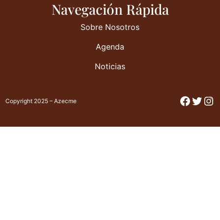
Navegación Rápida
Sobre Nosotros
Agenda
Noticias
Facebo
Twitt
In
Copyright 2025 – Azecme