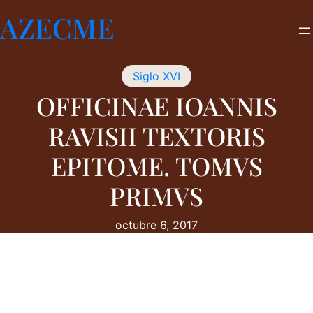
Saltar
AZECME
al
contenido
Siglo XVI
OFFICINAE IOANNIS
RAVISII TEXTORIS
EPITOME. TOMVS
PRIMVS
octubre 6, 2017