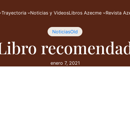
Trayectoria
Noticias y Videos
Libros Azecme
Revista A
NoticiasOld
 Libro recomenda
enero 7, 2021