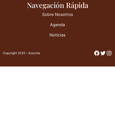
Navegación Rápida
Sobre Nosotros
Agenda
Noticias
Facebo
Twitt
In
Copyright 2025 – Azecme