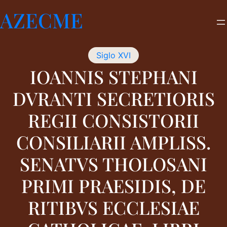
Saltar
AZECME
al
contenido
Siglo XVI
IOANNIS STEPHANI
DVRANTI SECRETIORIS
REGII CONSISTORII
CONSILIARII AMPLISS.
SENATVS THOLOSANI
PRIMI PRAESIDIS, DE
RITIBVS ECCLESIAE