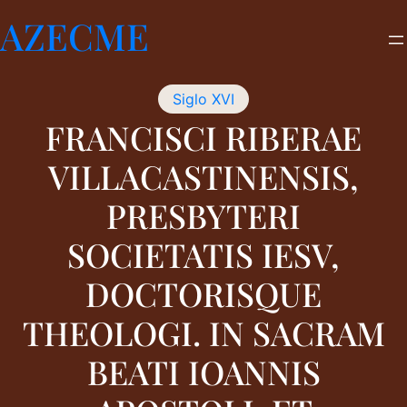
Saltar
AZECME
al
contenido
Siglo XVI
FRANCISCI RIBERAE
VILLACASTINENSIS,
PRESBYTERI
SOCIETATIS IESV,
DOCTORISQUE
THEOLOGI. IN SACRAM
BEATI IOANNIS