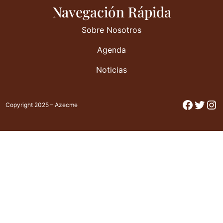
Navegación Rápida
Sobre Nosotros
Agenda
Noticias
Facebo
Twitt
In
Copyright 2025 – Azecme