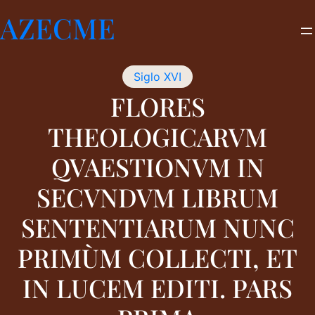
Saltar
AZECME
al
contenido
Siglo XVI
FLORES
THEOLOGICARVM
QVAESTIONVM IN
SECVNDVM LIBRUM
SENTENTIARUM NUNC
PRIMÙM COLLECTI, ET
IN LUCEM EDITI. PARS