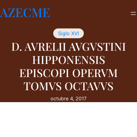
Saltar
AZECME
al
contenido
Siglo XVI
D. AVRELII AVGVSTINI
HIPPONENSIS
EPISCOPI OPERVM
TOMVS OCTAVVS
octubre 4, 2017