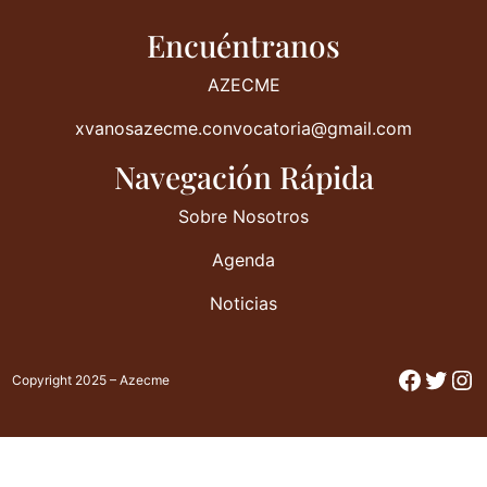
Encuéntranos
AZECME
xvanosazecme.convocatoria@gmail.com
Navegación Rápida
Sobre Nosotros
Agenda
Noticias
Facebo
Twitt
In
Copyright 2025 – Azecme