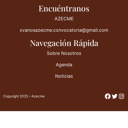
Encuéntranos
AZECME
xvanosazecme.convocatoria@gmail.com
Navegación Rápida
Sobre Nosotros
Agenda
Noticias
Facebo
Twitt
In
Copyright 2025 – Azecme