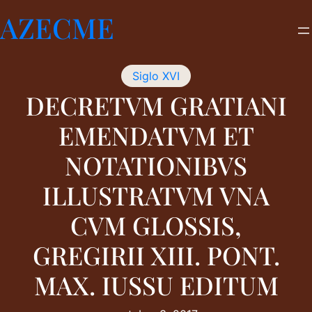
Saltar
AZECME
al
contenido
Siglo XVI
DECRETVM GRATIANI
EMENDATVM ET
NOTATIONIBVS
ILLUSTRATVM VNA
CVM GLOSSIS,
GREGIRII XIII. PONT.
MAX. IUSSU EDITUM