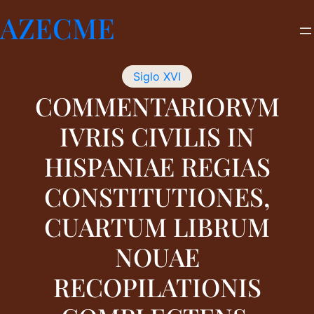
Saltar
AZECME
al
contenido
Siglo XVI
COMMENTARIORVM
IVRIS CIVILIS IN
HISPANIAE REGIAS
CONSTITUTIONES,
CUARTUM LIBRUM
NOUAE
RECOPILATIONIS