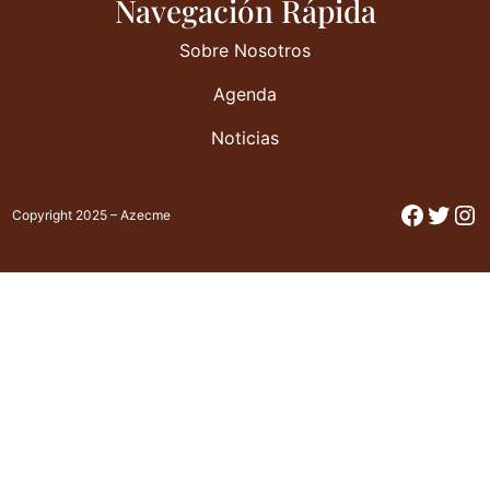
Navegación Rápida
Sobre Nosotros
Agenda
Noticias
Facebo
Twitt
In
Copyright 2025 – Azecme