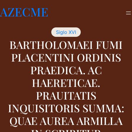
Saltar
AZECME
al
contenido
Siglo XVI
BARTHOLOMAEI FUMI
PLACENTINI ORDINIS
PRAEDICA. AC
HAERETICAE.
PRAUITATIS
INQUISITORIS SUMMA:
QUAE AUREA ARMILLA