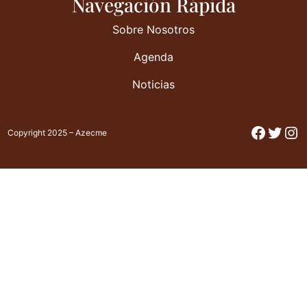
Navegación Rápida
Sobre Nosotros
Agenda
Noticias
Facebo
Twitt
In
Copyright 2025 – Azecme