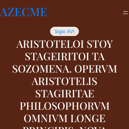
Saltar
AZECME
al
contenido
Siglo XVI
ARISTOTELOI STOY
STAGEIRITOI TA
SOZOMENA. OPERVM
ARISTOTELIS
STAGIRITAE
PHILOSOPHORVM
OMNIVM LONGE