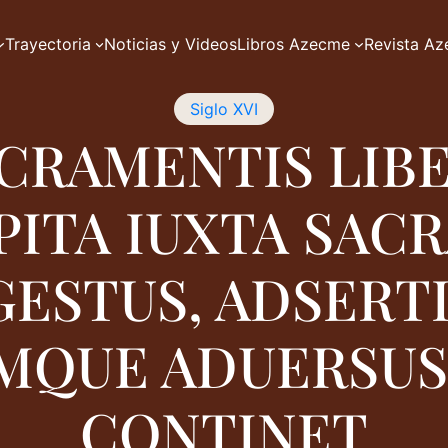
Trayectoria
Noticias y Videos
Libros Azecme
Revista A
Siglo XVI
CRAMENTIS LIBER
PITA IUXTA SA
ESTUS, ADSER
MQUE ADUERSUS
CONTINET