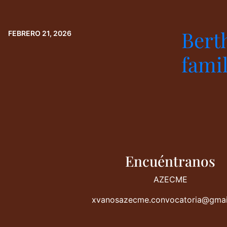
Bert
FEBRERO 21, 2026
famil
Encuéntranos
AZECME
xvanosazecme.convocatoria@gmai