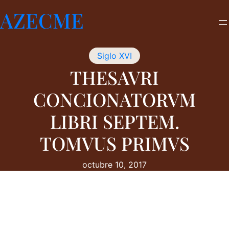
Saltar
AZECME
al
contenido
Siglo XVI
THESAVRI
CONCIONATORVM
LIBRI SEPTEM.
TOMVUS PRIMVS
octubre 10, 2017