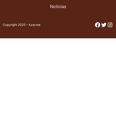
Noticias
Facebo
Twitt
In
Copyright 2025 – Azecme