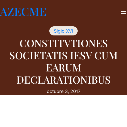
Saltar
AZECME
al
contenido
Siglo XVI
CONSTITVTIONES
SOCIETATIS IESV CUM
EARUM
DECLARATIONIBUS
octubre 3, 2017