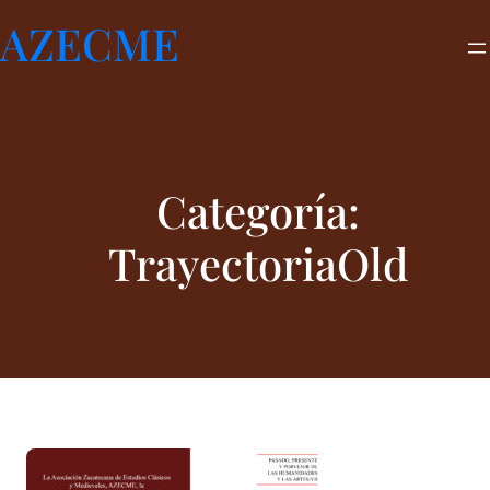
Saltar
AZECME
al
contenido
Categoría:
TrayectoriaOld