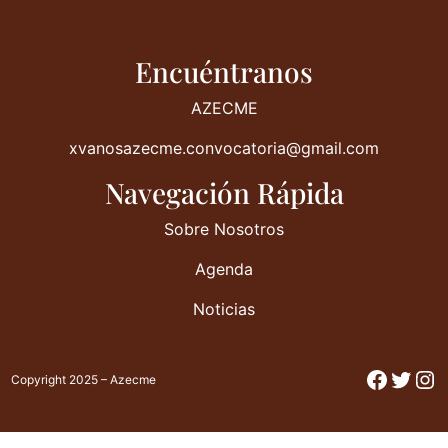
Encuéntranos
AZECME
xvanosazecme.convocatoria@gmail.com
Navegación Rápida
Sobre Nosotros
Agenda
Noticias
Facebo
Twitt
In
Copyright 2025 – Azecme