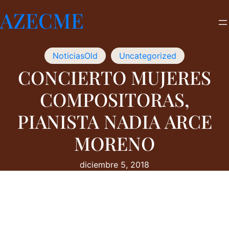
Saltar
AZECME
al
contenido
NoticiasOld
Uncategorized
CONCIERTO MUJERES
COMPOSITORAS,
PIANISTA NADIA ARCE
MORENO
diciembre 5, 2018