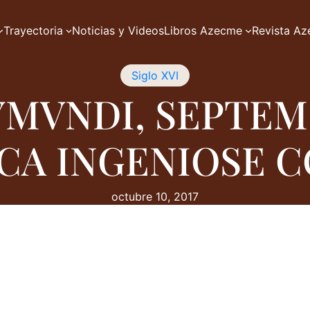
Trayectoria
Noticias y Videos
Libros Azecme
Revista A
Siglo XVI
MVNDI, SEPTE
ICA INGENIOSE 
octubre 10, 2017