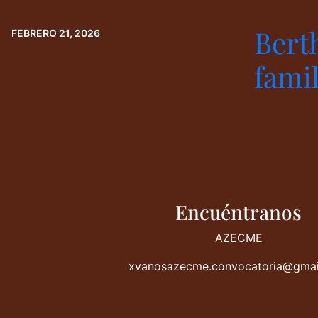
Bert
FEBRERO 21, 2026
famil
Encuéntranos
AZECME
xvanosazecme.convocatoria@gmai