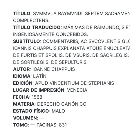
TÍTULO
: SVMMVLA RAYMVNDI, SEPTEM SACRAMEN
COMPLECTENS.
TÍTULO
TRADUCIDO
: MÁXIMAS DE RAIMUNDO, SI
INGENIOSAMENTE CONCEBIDOS.
SUBTÍTULO
: COMMENTARIIS, AC SVCCVLENTIS GLOS
IOANNIS CHAPPUIS EXPLANATA ATQUE ENUCLEATA
DE FURTIS ET SPOLIIS. DE VSURIS. DE SACRILEGIIS
DE SORTILEGIIS. DE SEPULTURIS.
AUTOR
: IOANNE CHAPPUIS
IDIOMA
: LATÍN
EDICIÓN
: APUD VINCENTIUM DE STEPHANIS
LUGAR
DE
IMPRESIÓN
: VENECIA
FECHA
: 1568
MATERIA
: DERECHO CANÓNICO
ESTADO
FÍSICO
: MALO
VOLUMEN
: —
TOMO
: — PÁGINAS: 831