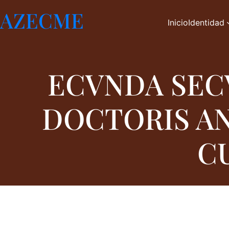
Saltar
AZECME
al
Inicio
Identidad
contenido
ECVNDA SEC
DOCTORIS AN
C