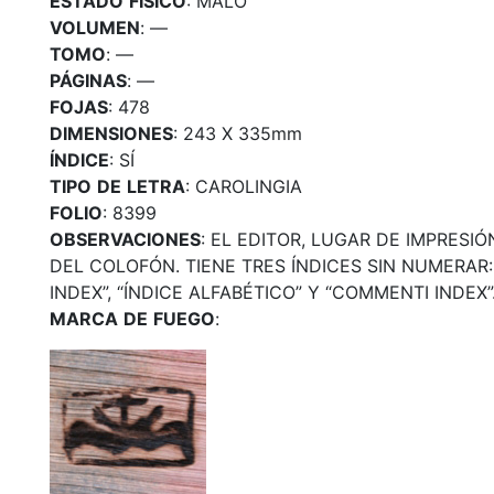
ESTADO
FÍSICO
: MALO
VOLUMEN
: —
TOMO
: —
PÁGINAS
: —
FOJAS
: 478
DIMENSIONES
: 243 X 335mm
ÍNDICE
: SÍ
TIPO
DE
LETRA
: CAROLINGIA
FOLIO
: 8399
OBSERVACIONES
: EL EDITOR, LUGAR DE IMPRES
DEL COLOFÓN. TIENE TRES ÍNDICES SIN NUMERAR
INDEX”, “ÍNDICE ALFABÉTICO” Y “COMMENTI INDEX”
MARCA
DE
FUEGO
: