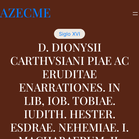
Saltar
AZECME
al
contenido
Siglo XVI
D. DIONYSII
CARTHVSIANI PIAE AC
ERUDITAE
ENARRATIONES. IN
LIB, IOB. TOBIAE.
IUDITH. HESTER.
ESDRAE. NEHEMIAE. I.